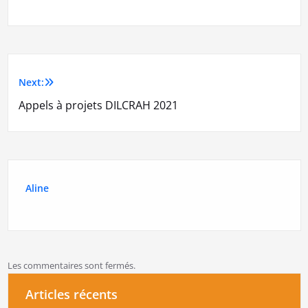
Next:
Navigation
Appels à projets DILCRAH 2021
de
l’article
Aline
Les commentaires sont fermés.
Articles récents