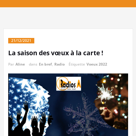
21/12/2021
La saison des vœux à la carte !
Par
Aline
dans
En bref
,
Radio
Étiquette
Voeux 2022