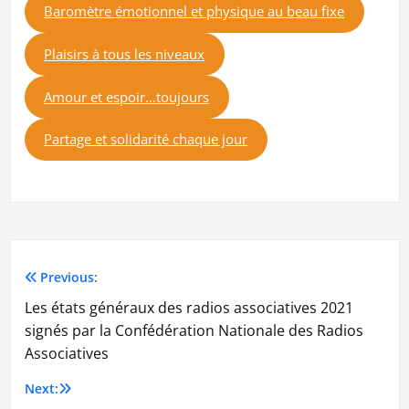
Baromètre émotionnel et physique au beau fixe
Plaisirs à tous les niveaux
Amour et espoir…toujours
Partage et solidarité chaque jour
Previous:
Navigation
Les états généraux des radios associatives 2021
de
signés par la Confédération Nationale des Radios
Associatives
l’article
Next: