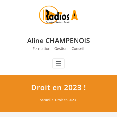
Skip
to
content
Aline CHAMPENOIS
Formation – Gestion – Conseil
Droit en 2023 !
Accueil
Droit en 2023 !