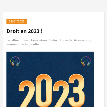
02/01/2023
Droit en 2023 !
Par
Aline
dans
Association
,
Radio
Étiquette
Association
,
communication
,
radio