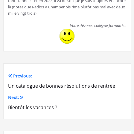
tant d’années. Et en 2023, il va de soi que je suis toujours et encore
là (notez que Radios A Champenois rime plutôt pas mal avec deux
mille vingt trois) !
Votre dévouée collègue-formatrice
Previous:
Navigation
Un catalogue de bonnes résolutions de rentrée
de
Next:
l’article
Bientôt les vacances ?