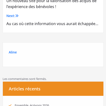
Un nouveau site pour la valorisation des acquis de
de
l’expérience des bénévoles !
l’article
Next:
Au cas où cette information vous aurait échappée…
Aline
Les commentaires sont fermés.
Articles récents
Ensemble, écrivons 2026