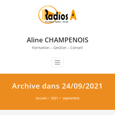
Skip
to
content
Aline CHAMPENOIS
Formation – Gestion – Conseil
Archive dans 24/09/2021
Accueil
2021
septembre