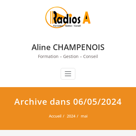
Skip
to
content
Aline CHAMPENOIS
Formation – Gestion – Conseil
Archive dans 06/05/2024
Accueil
2024
mai