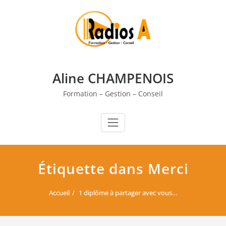
Skip
to
content
Aline CHAMPENOIS
Formation – Gestion – Conseil
Étiquette dans Merci
Accueil
1 diplôme à partager avec vous…