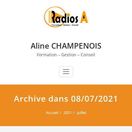
Skip
to
content
Aline CHAMPENOIS
Formation – Gestion – Conseil
Archive dans 08/07/2021
Accueil
2021
juillet